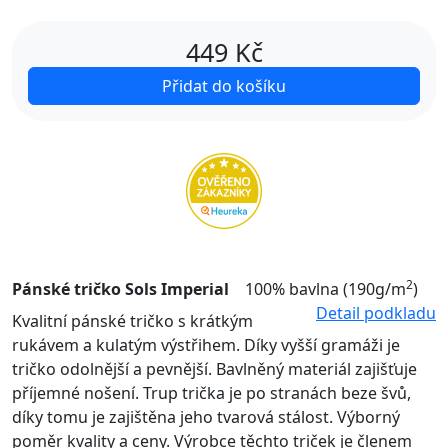
449
Kč
Přidat do košíku
2
Pánské tričko Sols Imperial
100% bavlna (190g/m
)
Detail podkladu
Kvalitní pánské tričko s krátkým
rukávem a kulatým výstřihem. Díky vyšší gramáži je
tričko odolnější a pevnější. Bavlněný materiál zajišťuje
příjemné nošení. Trup trička je po stranách beze švů,
díky tomu je zajištěna jeho tvarová stálost. Výborný
poměr kvality a ceny. Výrobce těchto triček je členem