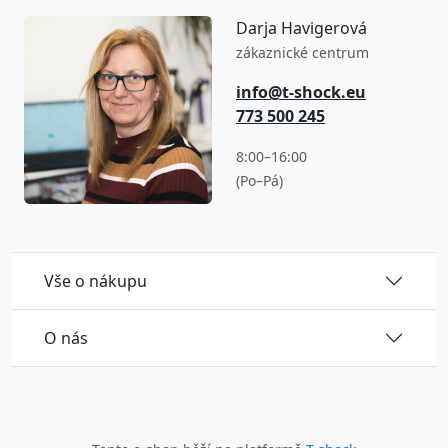
Darja Havigerová
zákaznické centrum
info@t-shock.eu
773 500 245
8:00–16:00
(Po–Pá)
Vše o nákupu
O nás