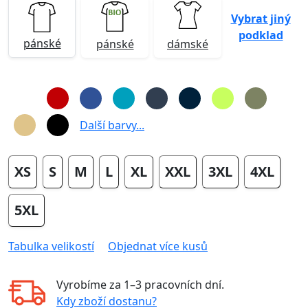
Vybrat jiný
podklad
pánské
pánské
dámské
Další barvy...
XS
S
M
L
XL
XXL
3XL
4XL
5XL
Tabulka velikostí
Objednat více kusů
Vyrobíme za
1–3 pracovních dní
.
Kdy zboží dostanu?