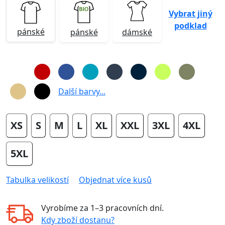
Vybrat jiný
podklad
pánské
pánské
dámské
Další barvy...
XS
S
M
L
XL
XXL
3XL
4XL
5XL
Tabulka velikostí
Objednat více kusů
Vyrobíme za
1–3 pracovních dní
.
Kdy zboží dostanu?