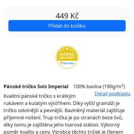
449
Kč
Přidat do košíku
2
Pánské tričko Sols Imperial
100% bavlna (190g/m
)
Detail podkladu
Kvalitní pánské tričko s krátkým
rukávem a kulatým výstřihem. Díky vyšší gramáži je
tričko odolnější a pevnější. Bavlněný materiál zajišťuje
příjemné nošení. Trup trička je po stranách beze švů,
díky tomu je zajištěna jeho tvarová stálost. Výborný
poměr kvality a ceny. Výrobce těchto triček je členem