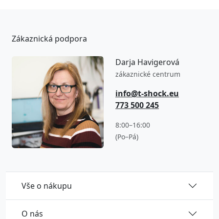
Zákaznická podpora
Darja Havigerová
zákaznické centrum
info@t-shock.eu
773 500 245
8:00–16:00
(Po–Pá)
Vše o nákupu
O nás