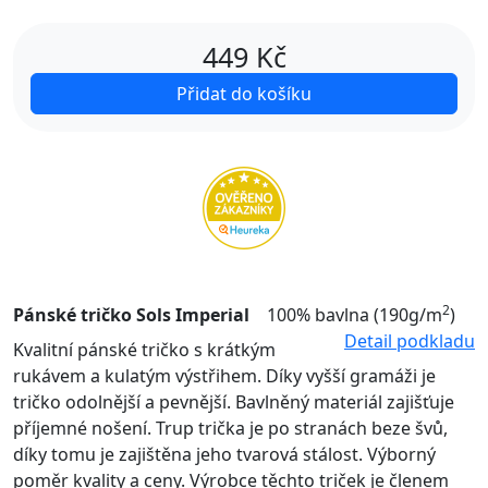
449
Kč
Přidat do košíku
2
Pánské tričko Sols Imperial
100% bavlna (190g/m
)
Detail podkladu
Kvalitní pánské tričko s krátkým
rukávem a kulatým výstřihem. Díky vyšší gramáži je
tričko odolnější a pevnější. Bavlněný materiál zajišťuje
příjemné nošení. Trup trička je po stranách beze švů,
díky tomu je zajištěna jeho tvarová stálost. Výborný
poměr kvality a ceny. Výrobce těchto triček je členem