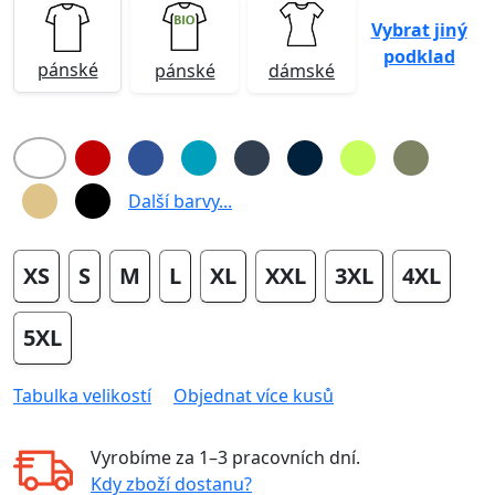
Vybrat jiný
podklad
pánské
pánské
dámské
Další barvy...
XS
S
M
L
XL
XXL
3XL
4XL
5XL
Tabulka velikostí
Objednat více kusů
Vyrobíme za
1–3 pracovních dní
.
Kdy zboží dostanu?