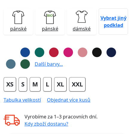
Vybrat jiný
podklad
pánské
pánské
dámské
Další barvy...
XS
S
M
L
XL
XXL
Tabulka velikostí
Objednat více kusů
Vyrobíme za
1–3 pracovních dní
.
Kdy zboží dostanu?