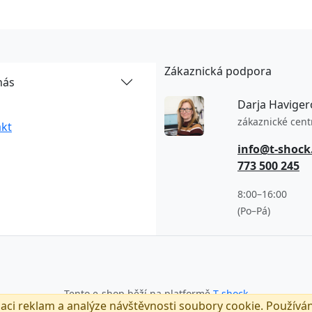
Zákaznická podpora
nás
Darja Haviger
zákaznické cen
kt
info@t-shock
773 500 245
8:00–16:00
(Po–Pá)
Tento e-shop běží na platformě
T-shock
zaci reklam a analýze návštěvnosti soubory cookie. Používá