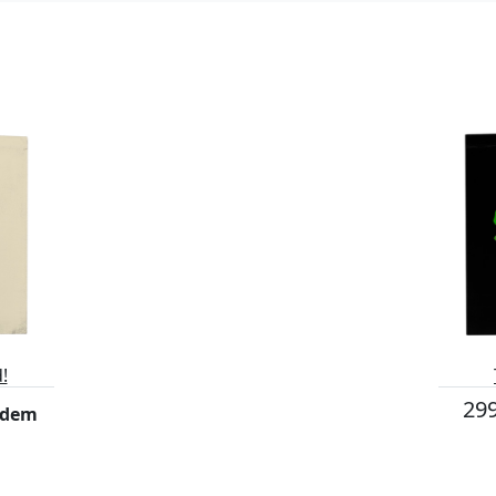
!
299
adem