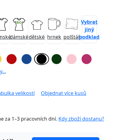
Vybrat
jiný
podklad
mské
dámské
dětské
hrnek
polštář
...
abulka velikostí
Objednat více kusů
me za
1–3 pracovních dní
.
Kdy zboží dostanu?