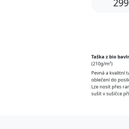
299
Taška z bio bavl
(210g/m²)
Pevná a kvalitní t
oblečení do posi
Lze nosit přes ra
sušit v sušičce p