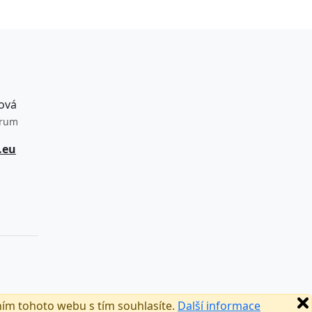
ová
trum
.eu
ním tohoto webu s tím souhlasíte.
Další informace