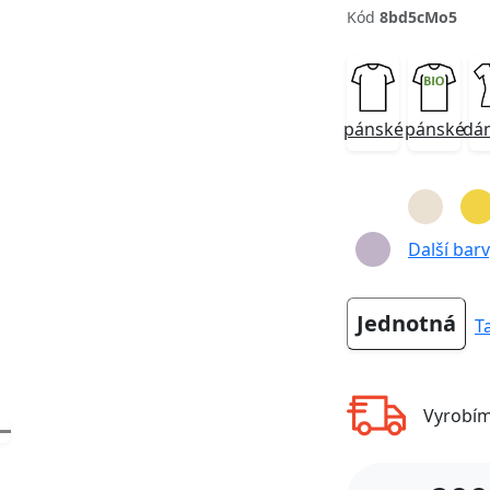
Kód
8bd5cMo5
pánské
pánské
dá
Next
Další barvy
Jednotná
T
Vyrobí