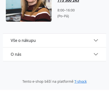
773 500 245
8:00–16:00
(Po–Pá)
Vše o nákupu
O nás
Tento e-shop běží na platformě
T-shock