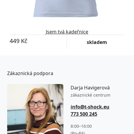
Jsem tvá kadeřnice
449 Kč
skladem
Zákaznická podpora
Darja Havigerová
zákaznické centrum
info@t-shock.eu
773 500 245
8:00–16:00
(Po–Pá)