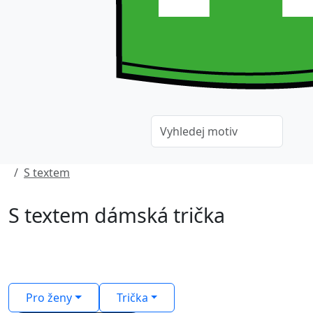
S textem
S textem dámská trička
Pro ženy
Trička