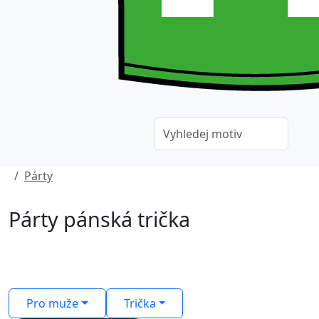
Párty
Párty pánská trička
Pro muže
Trička