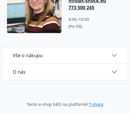
info@t-shock.eu
773 500 245
8:00–16:00
(Po–Pá)
Vše o nákupu
O nás
Tento e-shop běží na platformě
T-shock